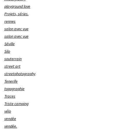
playground love
Projets, séries.
rennes
salon avec vue
salon avec vue
Séville
Silo
souterrain
street art
streetphotography
Tenerife
topographie
Traces
Triste camping
vélo
vendée
vendée.