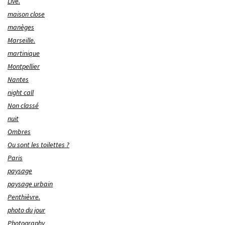
Live.
maison close
manèges
Marseille.
martinique
Montpellier
Nantes
night call
Non classé
nuit
Ombres
Ou sont les toilettes ?
Paris
paysage
paysage urbain
Penthièvre.
photo du jour
Photography