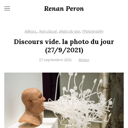
Renan Peron
Ailleurs.
,
Non classé
,
photo du jour
,
Photography
Discours vide. la photo du jour
(27/9/2021)
27 septembre 2021
·
Renan