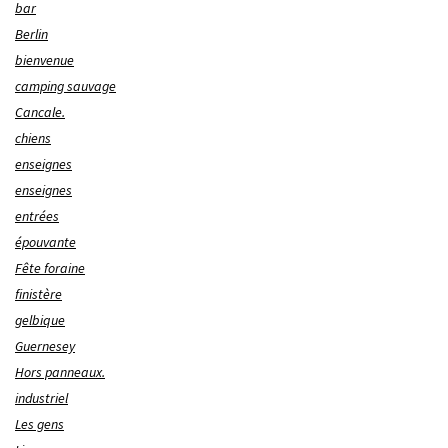
bar
Berlin
bienvenue
camping sauvage
Cancale.
chiens
enseignes
enseignes
entrées
épouvante
Fête foraine
finistère
gelbique
Guernesey
Hors panneaux.
industriel
Les gens