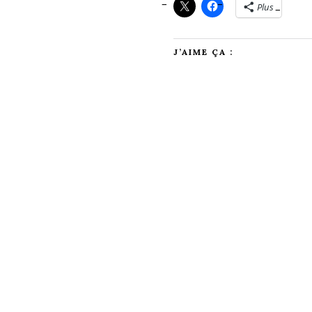
Plus
J’AIME ÇA :