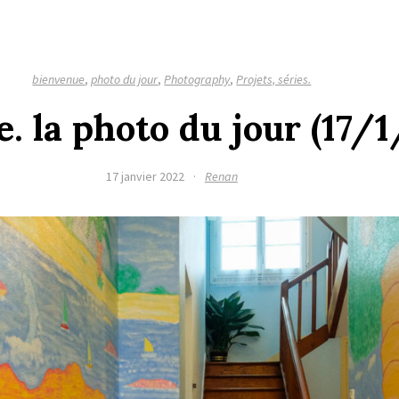
bienvenue
,
photo du jour
,
Photography
,
Projets, séries.
. la photo du jour (17/
17 janvier 2022
·
Renan