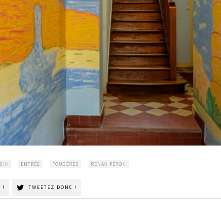
SIN
ENTRÉE
FOUGÈRES
RENAN PÉRON
 !
TWEETEZ DONC !