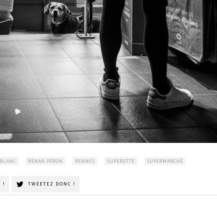
 BLANC
RENAN PÉRON
RENNES
SUPERETTE
SUPERMARCHÉ
 !
TWEETEZ DONC !