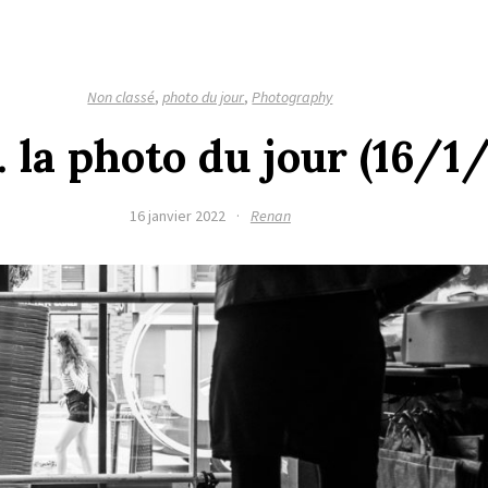
Non classé
,
photo du jour
,
Photography
. la photo du jour (16/1
16 janvier 2022
·
Renan