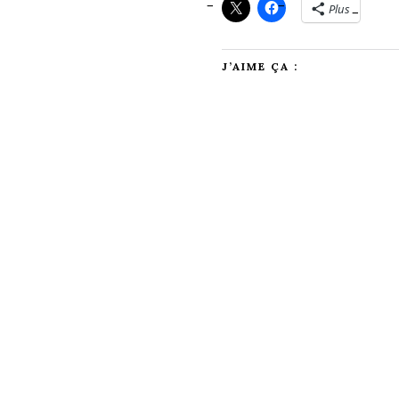
Plus
J’AIME ÇA :