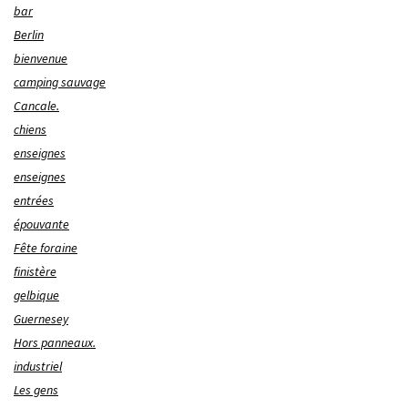
bar
Berlin
bienvenue
camping sauvage
Cancale.
chiens
enseignes
enseignes
entrées
épouvante
Fête foraine
finistère
gelbique
Guernesey
Hors panneaux.
industriel
Les gens