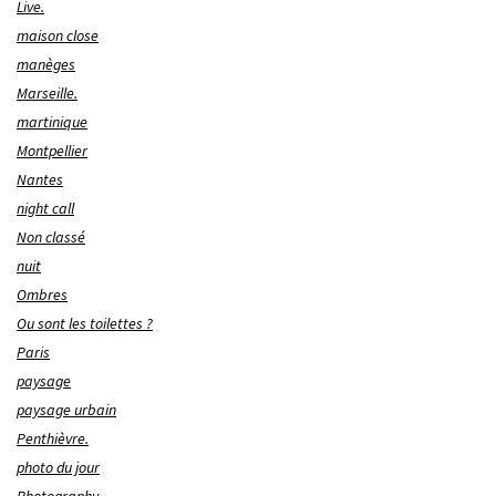
Live.
maison close
manèges
Marseille.
martinique
Montpellier
Nantes
night call
Non classé
nuit
Ombres
Ou sont les toilettes ?
Paris
paysage
paysage urbain
Penthièvre.
photo du jour