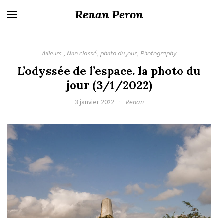
Renan Peron
Ailleurs.
,
Non classé
,
photo du jour
,
Photography
L’odyssée de l’espace. la photo du
jour (3/1/2022)
3 janvier 2022
·
Renan