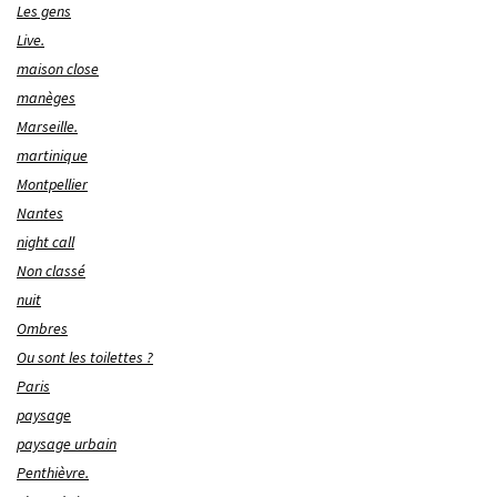
Les gens
Live.
maison close
manèges
Marseille.
martinique
Montpellier
Nantes
night call
Non classé
nuit
Ombres
Ou sont les toilettes ?
Paris
paysage
paysage urbain
Penthièvre.