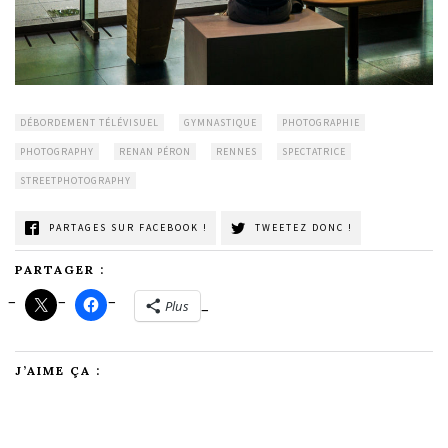
DÉBORDEMENT TÉLÉVISUEL
GYMNASTIQUE
PHOTOGRAPHIE
PHOTOGRAPHY
RENAN PÉRON
RENNES
SPECTATRICE
STREETPHOTOGRAPHY
PARTAGES SUR FACEBOOK !
TWEETEZ DONC !
PARTAGER :
Plus
J’AIME ÇA :