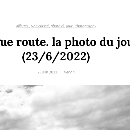
Ailleurs.
,
Non classé
,
photo du jour
,
Photography
ue route. la photo du jo
(23/6/2022)
23 juin 2022
·
Renan