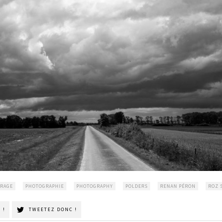
RAGE
PHOTOGRAPHIE
PHOTOGRAPHY
POLDERS
RENAN PÉRON
ROZ 
 !
TWEETEZ DONC !