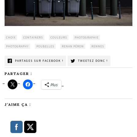
CHOIX
CONTAINERS
COULEURS
PHOTOGRAPHIE
PHOTOGRAPHY
POUBELLES
RENAN PÉRON
RENNES
PARTAGES SUR FACEBOOK !
TWEETEZ DONC !
PARTAGER :
Plus
J’AIME ÇA :