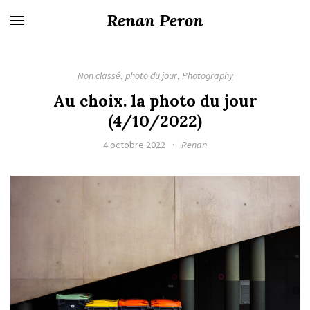
Renan Peron
Non classé
,
photo du jour
,
Photography
Au choix. la photo du jour
(4/10/2022)
4 octobre 2022
·
Renan