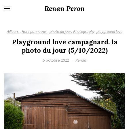
Renan Peron
Ailleurs.
,
Hors panneaux.
,
photo du jour
,
Photography
,
playground love
Playground love campagnard. la
photo du jour (5/10/2022)
5 octobre 2022
·
Renan