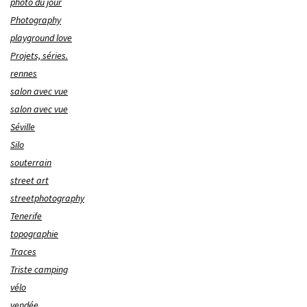
photo du jour
Photography
playground love
Projets, séries.
rennes
salon avec vue
salon avec vue
Séville
Silo
souterrain
street art
streetphotography
Tenerife
topographie
Traces
Triste camping
vélo
vendée