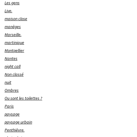
Les gens
Live.
maison close
manèges
Marseille.
martinique
Montpellier
Nantes
night call
Non classé
nuit
Ombres
Ou sont les toilettes ?
Paris
paysage
paysage urbain
Penthièvre.