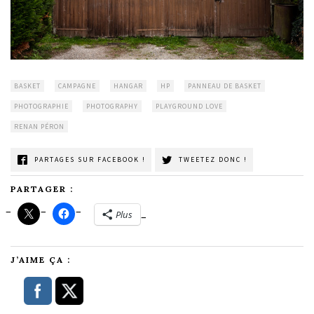
BASKET
CAMPAGNE
HANGAR
HP
PANNEAU DE BASKET
PHOTOGRAPHIE
PHOTOGRAPHY
PLAYGROUND LOVE
RENAN PÉRON
PARTAGES SUR FACEBOOK !
TWEETEZ DONC !
PARTAGER :
Plus
J’AIME ÇA :