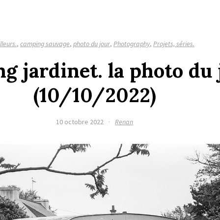
lleurs.
,
camping sauvage
,
photo du jour
,
Photography
,
Projets, séries.
 jardinet. la photo du 
(10/10/2022)
10 octobre 2022
·
Renan