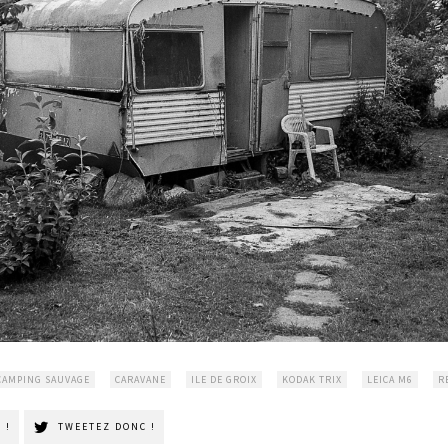
CAMPING SAUVAGE
CARAVANE
ILE DE GROIX
KODAK TRIX
LEICA M6
R
 !
TWEETEZ DONC !