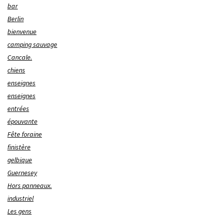
bar
Berlin
bienvenue
camping sauvage
Cancale.
chiens
enseignes
enseignes
entrées
épouvante
Fête foraine
finistère
gelbique
Guernesey
Hors panneaux.
industriel
Les gens