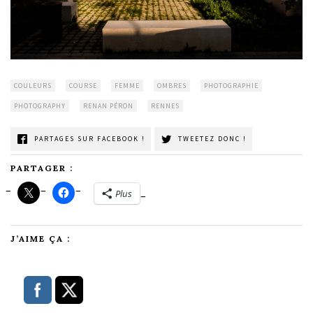
COULEURS
COURSE
FEMME
OMBRES
PHOTOGRAPHIE
PHOTOGRAPHY
RENAN PÉRON
RENNES
PARTAGES SUR FACEBOOK !
TWEETEZ DONC !
PARTAGER :
Plus
J’AIME ÇA :