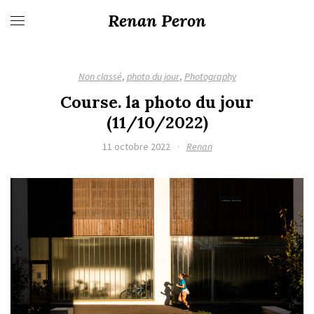
Renan Peron
Non classé
,
photo du jour
,
Photography
Course. la photo du jour
(11/10/2022)
11 octobre 2022
·
Renan