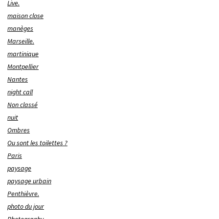
Live.
maison close
manèges
Marseille.
martinique
Montpellier
Nantes
night call
Non classé
nuit
Ombres
Ou sont les toilettes ?
Paris
paysage
paysage urbain
Penthièvre.
photo du jour