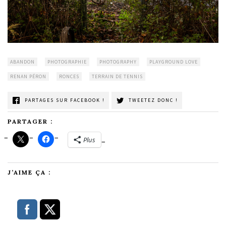
ABANDON
PHOTOGRAPHIE
PHOTOGRAPHY
PLAYGROUND LOVE
RENAN PÉRON
RONCES
TERRAIN DE TENNIS
PARTAGES SUR FACEBOOK !
TWEETEZ DONC !
PARTAGER :
Plus
J’AIME ÇA :