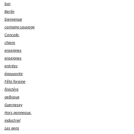
bar
Berlin
bienvenue
camping sauvage
Cancale.
chiens
enseignes
enseignes
entrées
épouvante
Fête foraine
finistère
gelbique
Guernesey
Hors panneaux.
industriel
Les gens