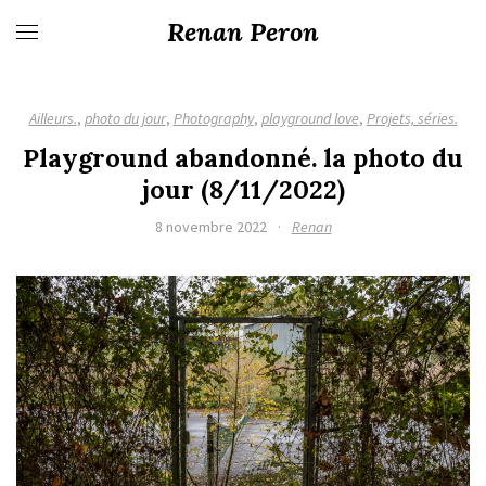
Renan Peron
Ailleurs.
,
photo du jour
,
Photography
,
playground love
,
Projets, séries.
Playground abandonné. la photo du
jour (8/11/2022)
8 novembre 2022
·
Renan