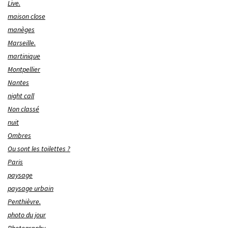
Live.
maison close
manèges
Marseille.
martinique
Montpellier
Nantes
night call
Non classé
nuit
Ombres
Ou sont les toilettes ?
Paris
paysage
paysage urbain
Penthièvre.
photo du jour