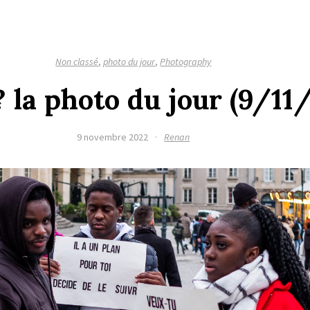
Non classé
,
photo du jour
,
Photography
? la photo du jour (9/11
9 novembre 2022
·
Renan