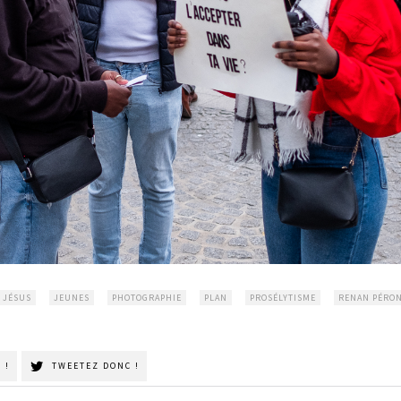
JÉSUS
JEUNES
PHOTOGRAPHIE
PLAN
PROSÉLYTISME
RENAN PÉRO
 !
TWEETEZ DONC !