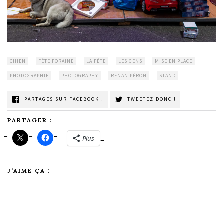
CHIEN
FÊTE FORAINE
LA FÊTE
LES GENS
MISE EN PLACE
PHOTOGRAPHIE
PHOTOGRAPHY
RENAN PÉRON
STAND
PARTAGES SUR FACEBOOK !
TWEETEZ DONC !
PARTAGER :
Plus
J’AIME ÇA :