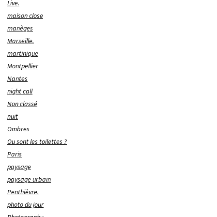
Live.
maison close
manèges
Marseille.
martinique
Montpellier
Nantes
night call
Non classé
nuit
Ombres
Ou sont les toilettes ?
Paris
paysage
paysage urbain
Penthièvre.
photo du jour