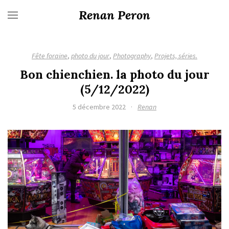
Renan Peron
Fête foraine
,
photo du jour
,
Photography
,
Projets, séries.
Bon chienchien. la photo du jour
(5/12/2022)
5 décembre 2022
·
Renan