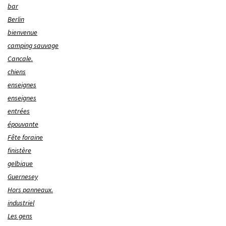
bar
Berlin
bienvenue
camping sauvage
Cancale.
chiens
enseignes
enseignes
entrées
épouvante
Fête foraine
finistère
gelbique
Guernesey
Hors panneaux.
industriel
Les gens