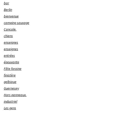
bar
Berlin
bienvenue
camping sauvage
Cancale.
chiens
enseignes
enseignes
entrées
épouvante
Fête foraine
finistère
gelbique
Guernesey
Hors panneaux.
industriel
Les gens