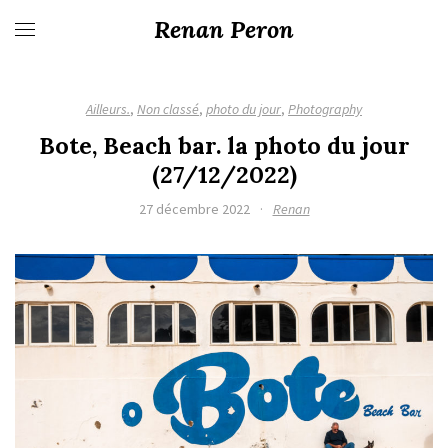
Renan Peron
Ailleurs.
,
Non classé
,
photo du jour
,
Photography
Bote, Beach bar. la photo du jour
(27/12/2022)
27 décembre 2022
·
Renan