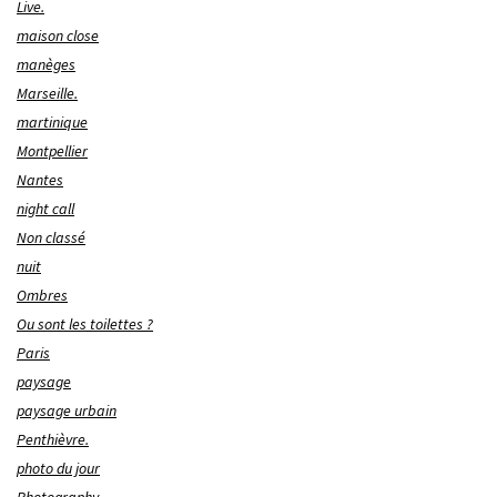
Live.
maison close
manèges
Marseille.
martinique
Montpellier
Nantes
night call
Non classé
nuit
Ombres
Ou sont les toilettes ?
Paris
paysage
paysage urbain
Penthièvre.
photo du jour