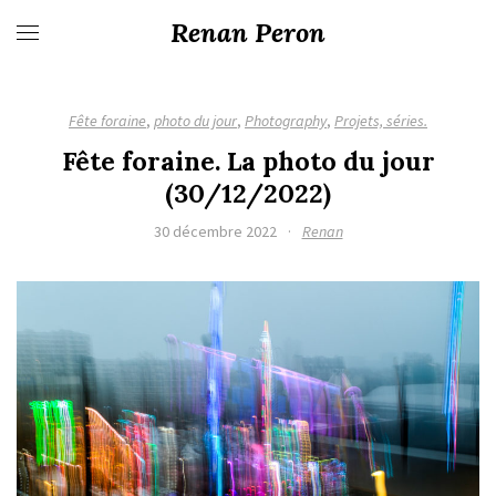
Renan Peron
Fête foraine
,
photo du jour
,
Photography
,
Projets, séries.
Fête foraine. La photo du jour
(30/12/2022)
30 décembre 2022
·
Renan