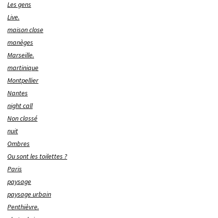
Les gens
Live.
maison close
manèges
Marseille.
martinique
Montpellier
Nantes
night call
Non classé
nuit
Ombres
Ou sont les toilettes ?
Paris
paysage
paysage urbain
Penthièvre.