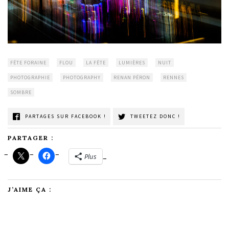
FÊTE FORAINE
FLOU
LA FÊTE
LUMIÈRES
NUIT
PHOTOGRAPHIE
PHOTOGRAPHY
RENAN PÉRON
RENNES
SOMBRE
PARTAGES SUR FACEBOOK !
TWEETEZ DONC !
PARTAGER :
Plus
J’AIME ÇA :