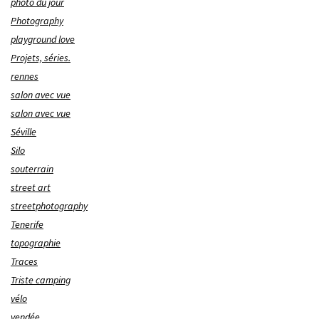
photo du jour
Photography
playground love
Projets, séries.
rennes
salon avec vue
salon avec vue
Séville
Silo
souterrain
street art
streetphotography
Tenerife
topographie
Traces
Triste camping
vélo
vendée