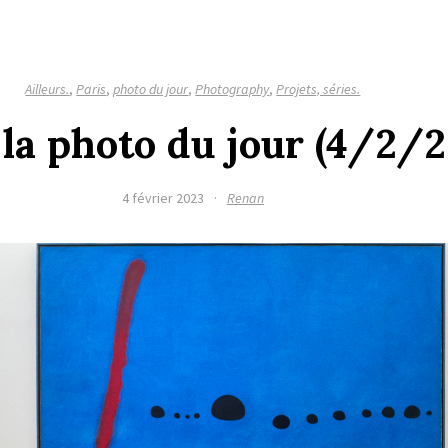
Ailleurs.
,
Paris
,
photo du jour
,
Photography
,
Projets, séries.
 la photo du jour (4/2/
4 février 2023
·
Renan