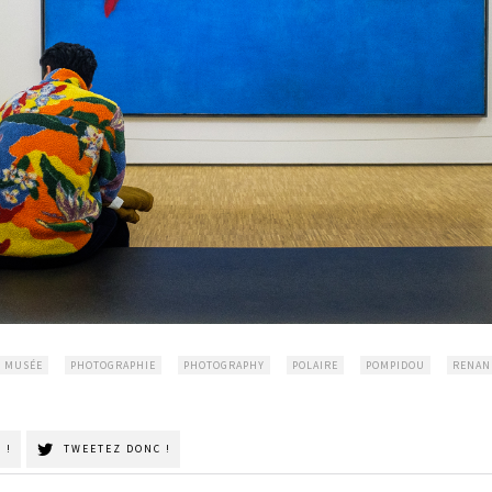
MUSÉE
PHOTOGRAPHIE
PHOTOGRAPHY
POLAIRE
POMPIDOU
RENAN
 !
TWEETEZ DONC !