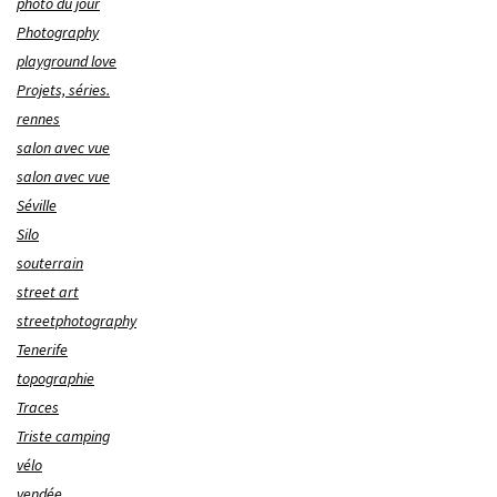
photo du jour
Photography
playground love
Projets, séries.
rennes
salon avec vue
salon avec vue
Séville
Silo
souterrain
street art
streetphotography
Tenerife
topographie
Traces
Triste camping
vélo
vendée