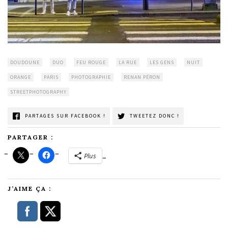
DOUDOUNE
DUO
FEU ROUGE
LA RUE
LES GENS
NUIT
ORANGE
PARIS
PHOTOGRAPHIE
RENAN PÉRON
STREETPHOTOGRAPHY
PARTAGES SUR FACEBOOK !
TWEETEZ DONC !
PARTAGER :
Plus
J’AIME ÇA :