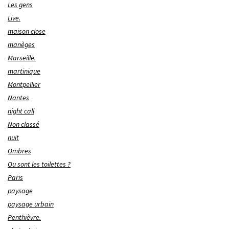
Les gens
Live.
maison close
manèges
Marseille.
martinique
Montpellier
Nantes
night call
Non classé
nuit
Ombres
Ou sont les toilettes ?
Paris
paysage
paysage urbain
Penthièvre.