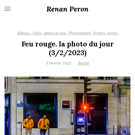
Renan Peron
Ailleurs.
,
Paris
,
photo du jour
,
Photography
,
Projets, séries.
Feu rouge. la photo du jour
(3/2/2023)
3 février 2023
·
Renan