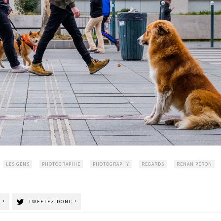
LES GENS
PHOTOGRAPHIE
PHOTOGRAPHY
REGARDS
RENAN PÉRON
 !
TWEETEZ DONC !