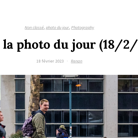
Non classé
,
photo du jour
,
Photography
 la photo du jour (18/2
18 février 2023
·
Renan