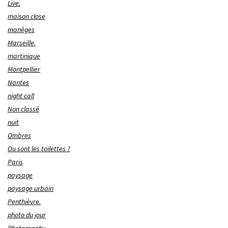
Live.
maison close
manèges
Marseille.
martinique
Montpellier
Nantes
night call
Non classé
nuit
Ombres
Ou sont les toilettes ?
Paris
paysage
paysage urbain
Penthièvre.
photo du jour