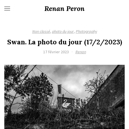
Renan Peron
Non classé
,
photo du jour
,
Photography
Swan. La photo du jour (17/2/2023)
17 février 2023
·
Renan