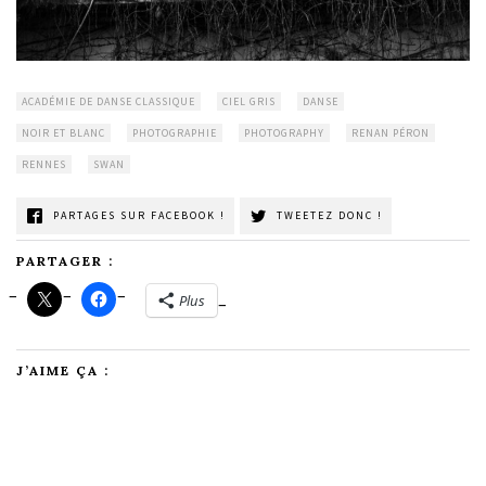
ACADÉMIE DE DANSE CLASSIQUE
CIEL GRIS
DANSE
NOIR ET BLANC
PHOTOGRAPHIE
PHOTOGRAPHY
RENAN PÉRON
RENNES
SWAN
PARTAGES SUR FACEBOOK !
TWEETEZ DONC !
PARTAGER :
Plus
J’AIME ÇA :