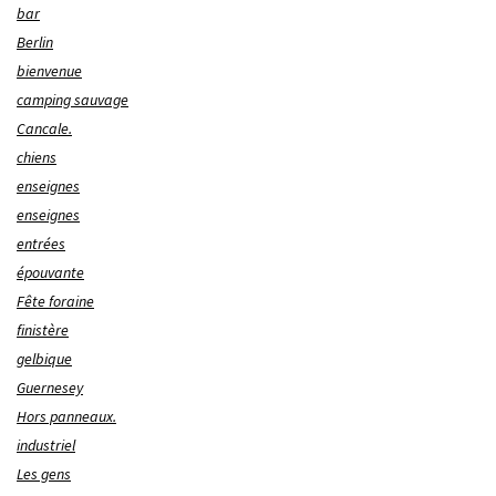
bar
Berlin
bienvenue
camping sauvage
Cancale.
chiens
enseignes
enseignes
entrées
épouvante
Fête foraine
finistère
gelbique
Guernesey
Hors panneaux.
industriel
Les gens