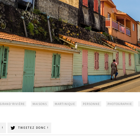
GRAND'RIVIÈRE
MAISONS
MARTINIQUE
PERSONNE
PHOTOGRAPHIE
 !
TWEETEZ DONC !