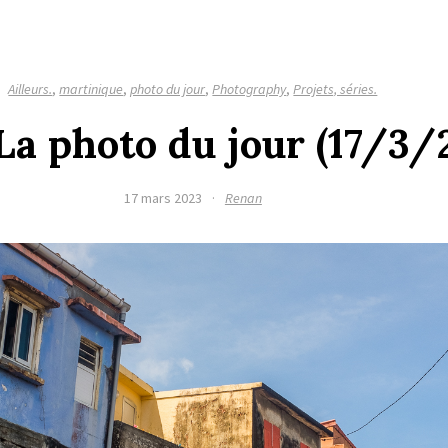
Ailleurs.
,
martinique
,
photo du jour
,
Photography
,
Projets, séries.
 La photo du jour (17/3/
17 mars 2023
·
Renan