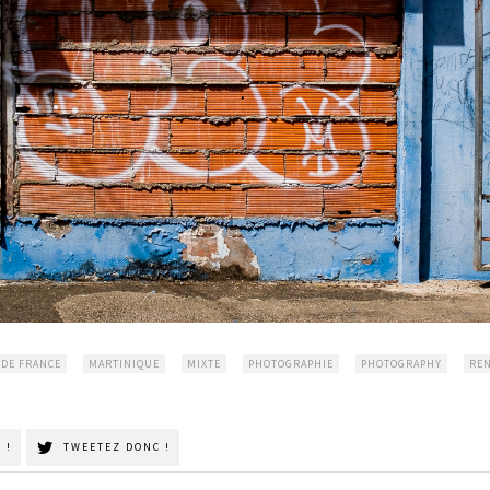
 DE FRANCE
MARTINIQUE
MIXTE
PHOTOGRAPHIE
PHOTOGRAPHY
RE
 !
TWEETEZ DONC !