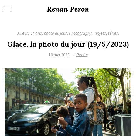
Renan Peron
Ailleurs.
,
Paris
,
photo du jour
,
Photography
,
Projets, séries.
Glace. la photo du jour (19/5/2023)
19 mai 2023
·
Renan