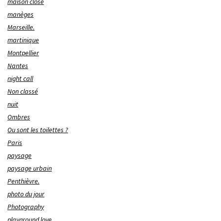
maison close
manèges
Marseille.
martinique
Montpellier
Nantes
night call
Non classé
nuit
Ombres
Ou sont les toilettes ?
Paris
paysage
paysage urbain
Penthièvre.
photo du jour
Photography
playground love