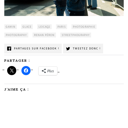
GAMIN
GLACE
LEICAQ2
PARIS
PHOTOGRAPHIE
PHOTOGRAPHY
RENAN PÉRON
STREETPHOGRAPHY
PARTAGES SUR FACEBOOK !
TWEETEZ DONC !
PARTAGER :
Plus
J’AIME ÇA :