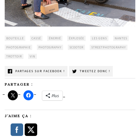
BOUTEILLE
CASSÉ
ÉNERVÉ
ÉXPLOSÉE
LES GENS
NANTES
PHOTOGRAPHIE
PHOTOGRAPHY
SCOOTER
STREETPHOTOGRAPHY
TROTTOIR
VIN
PARTAGES SUR FACEBOOK !
TWEETEZ DONC !
PARTAGER :
Plus
J’AIME ÇA :