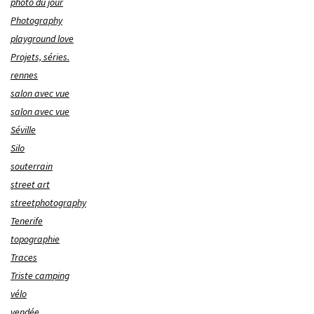
photo du jour
Photography
playground love
Projets, séries.
rennes
salon avec vue
salon avec vue
Séville
Silo
souterrain
street art
streetphotography
Tenerife
topographie
Traces
Triste camping
vélo
vendée