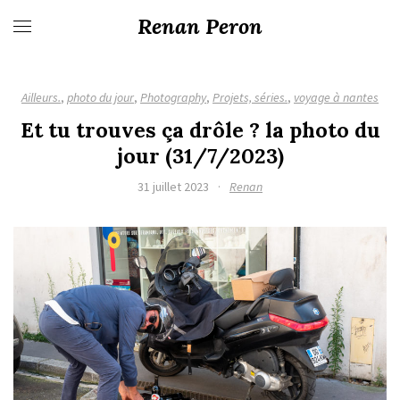
Renan Peron
Ailleurs.
,
photo du jour
,
Photography
,
Projets, séries.
,
voyage à nantes
Et tu trouves ça drôle ? la photo du
jour (31/7/2023)
31 juillet 2023
·
Renan