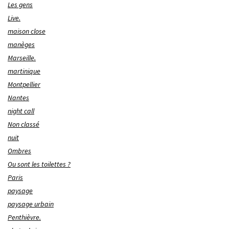
Les gens
Live.
maison close
manèges
Marseille.
martinique
Montpellier
Nantes
night call
Non classé
nuit
Ombres
Ou sont les toilettes ?
Paris
paysage
paysage urbain
Penthièvre.