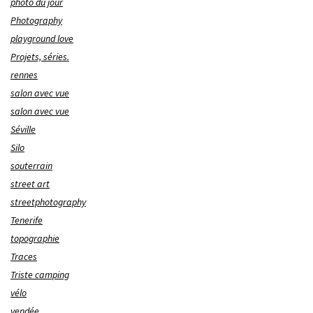
photo du jour
Photography
playground love
Projets, séries.
rennes
salon avec vue
salon avec vue
Séville
Silo
souterrain
street art
streetphotography
Tenerife
topographie
Traces
Triste camping
vélo
vendée