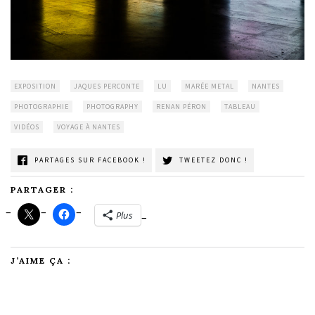
EXPOSITION
JAQUES PERCONTE
LU
MARÉE METAL
NANTES
PHOTOGRAPHIE
PHOTOGRAPHY
RENAN PÉRON
TABLEAU
VIDÉOS
VOYAGE À NANTES
PARTAGES SUR FACEBOOK !
TWEETEZ DONC !
PARTAGER :
Plus
J’AIME ÇA :