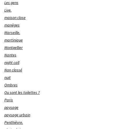
Les gens
Live.
maison close
manèges
Marseille.
martinique
Montpellier
Nantes
night call
Non classé
nuit
Ombres
Ou sont les toilettes ?
Paris
paysage
paysage urbain
Penthièvre.