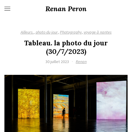
Renan Peron
Ailleurs.
,
photo du jour
,
Photography
,
voyage à nantes
Tableau. la photo du jour
(30/7/2023)
30 juillet 2023
·
Renan