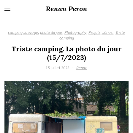
Renan Peron
camping sauvage
,
photo du jour
,
Photography
,
Projets, séries.
,
Triste
camping
Triste camping. La photo du jour
(15/7/2023)
15 juillet 2023
·
Renan