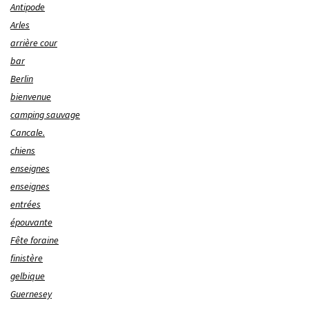
Antipode
Arles
arrière cour
bar
Berlin
bienvenue
camping sauvage
Cancale.
chiens
enseignes
enseignes
entrées
épouvante
Fête foraine
finistère
gelbique
Guernesey