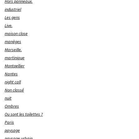
Hors panneaux.
industriel
Les gens
Live.
maison close
manèges
Marseille.
martinique
Montpellier
Nantes
night call
Non classé
nuit
Ombres
Ou sont les toilettes ?
Paris
paysage
paysage urbain