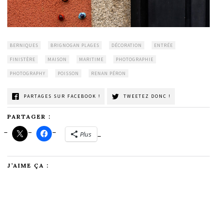
BERNIQUES
BRIGNOGAN PLAGES
DÉCORATION
ENTRÉE
FINISTÈRE
MAISON
MARITIME
PHOTOGRAPHIE
PHOTOGRAPHY
POISSON
RENAN PÉRON
PARTAGES SUR FACEBOOK !
TWEETEZ DONC !
PARTAGER :
Plus
J’AIME ÇA :