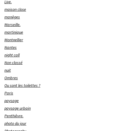
Live.
maison close
manèges
Marseille.
martinique
Montpellier
Nantes
night call
Non classé
nuit
Ombres
Ou sont les toilettes ?
Paris
paysage
paysage urbain
Penthièvre.
photo du jour