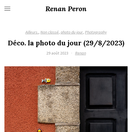
Renan Peron
Ailleurs.
,
Non classé
,
photo du jour
,
Photography
Déco. la photo du jour (29/8/2023)
29 août 2023
·
Renan