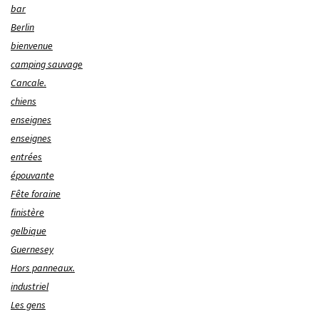
bar
Berlin
bienvenue
camping sauvage
Cancale.
chiens
enseignes
enseignes
entrées
épouvante
Fête foraine
finistère
gelbique
Guernesey
Hors panneaux.
industriel
Les gens