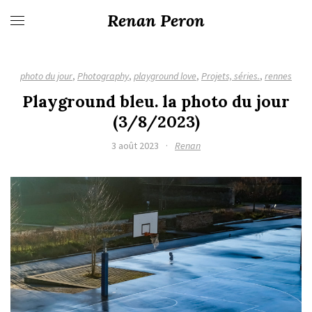
Renan Peron
photo du jour
,
Photography
,
playground love
,
Projets, séries.
,
rennes
Playground bleu. la photo du jour
(3/8/2023)
3 août 2023
·
Renan