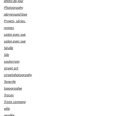
photo du jour
Photography
playground love
Projets, séries.
rennes
salon avec vue
salon avec vue
Séville
Silo
souterrain
street art
streetphotography
Tenerife
topographie
Traces
Triste camping
vélo
vendée