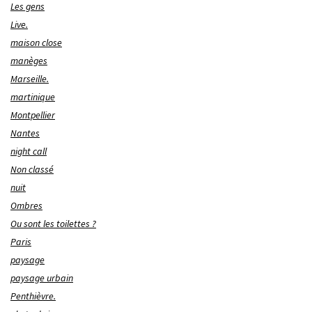
Les gens
Live.
maison close
manèges
Marseille.
martinique
Montpellier
Nantes
night call
Non classé
nuit
Ombres
Ou sont les toilettes ?
Paris
paysage
paysage urbain
Penthièvre.