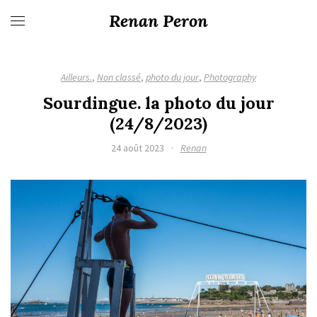
Renan Peron
Ailleurs.
,
Non classé
,
photo du jour
,
Photography
Sourdingue. la photo du jour
(24/8/2023)
24 août 2023
·
Renan