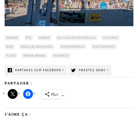
DINARD
ÉTÉ
GAMIN
LE CLUB DES ÉCUREUILS
LES GENS
MER
OREILLES BOUCHÉES
PHOTOGRAPHIE
PHOTOGRAPHY
PLAGE
RENAN PÉRON
VACANCES
PARTAGES SUR FACEBOOK !
TWEETEZ DONC !
PARTAGER :
Plus
J’AIME ÇA :