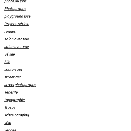
photo du jour
Photography
playground love
Projets, séries.
rennes
salon avec vue
salon avec vue
Séville
Silo
souterrain
street art
streetphotography
Tenerife
topographie
Traces
Triste camping
vélo
vendée