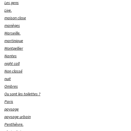
Les gens
Live.
maison close
manèges
Marseille.
martinique
Montpellier
Nantes
night call
Non classé
nuit
Ombres
Ou sont les toilettes ?
Paris
paysage
paysage urbain
Penthièvre.