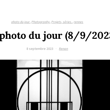
photo du jour
,
Photography
,
Projets, séries.
,
rennes
a photo du jour (8/9/202
8 septembre 2023
·
Renan