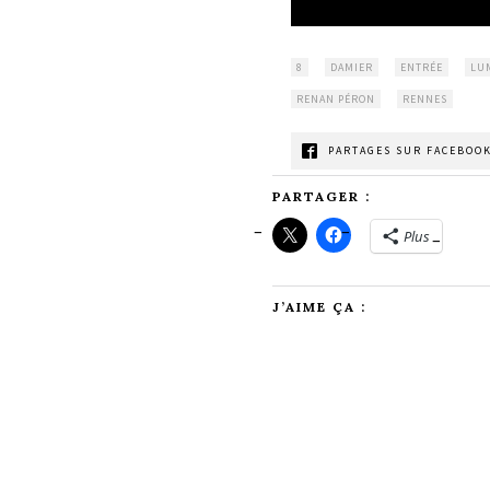
8
DAMIER
ENTRÉE
LU
RENAN PÉRON
RENNES
PARTAGES SUR FACEBOOK
PARTAGER :
Plus
J’AIME ÇA :