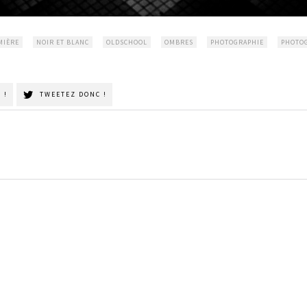
MIÈRE
NOIR ET BLANC
OLDSCHOOL
OMBRES
PHOTOGRAPHIE
PHOTO
 !
TWEETEZ DONC !