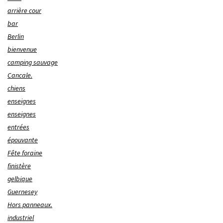
arrière cour
bar
Berlin
bienvenue
camping sauvage
Cancale.
chiens
enseignes
enseignes
entrées
épouvante
Fête foraine
finistère
gelbique
Guernesey
Hors panneaux.
industriel