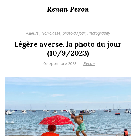
Renan Peron
Ailleurs.
,
Non classé
,
photo du jour
,
Photography
Légère averse. la photo du jour
(10/9/2023)
10 septembre 2023
·
Renan