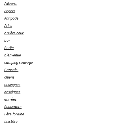
Ailleurs.
Angers
Antipode
Arles
arrière cour
bar
Berlin
bienvenue
camping sauvage
Cancale.
chiens
enseignes
enseignes
entrées
épouvante
Fête foraine
finistère