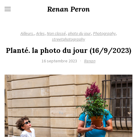
Renan Peron
Ailleurs.
,
Arles
,
Non classé
,
photo du jour
,
Photography
,
streetphotography
Planté. la photo du jour (16/9/2023)
16 septembre 2023
·
Renan