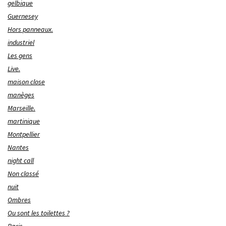
gelbique
Guernesey
Hors panneaux.
industriel
Les gens
Live.
maison close
manèges
Marseille.
martinique
Montpellier
Nantes
night call
Non classé
nuit
Ombres
Ou sont les toilettes ?
Paris