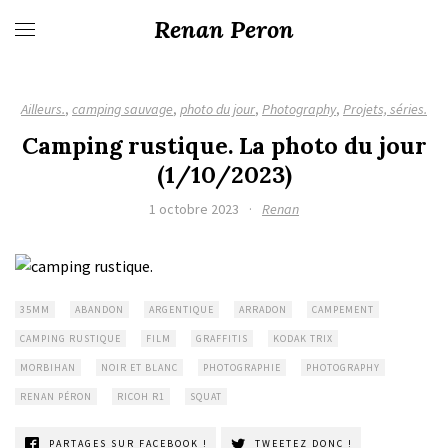
Renan Peron
Ailleurs.
,
camping sauvage
,
photo du jour
,
Photography
,
Projets, séries.
Camping rustique. La photo du jour
(1/10/2023)
1 octobre 2023
·
Renan
35MM
ABANDON
ARGENTIQUE
ARRADON
CAMPEMENT
CAMPING RUSTIQUE
FILM
GRAFFITIS
KODAK TRIX
MORBIHAN
NOIR ET BLANC
PHOTOGRAPHIE
PHOTOGRAPHY
RENAN PÉRON
RICOH R1
SQUAT
PARTAGES SUR FACEBOOK !
TWEETEZ DONC !