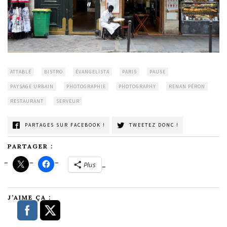
ATTABLÉ
BISTRO
ÉVANGELISTA
PARIS
PAUSE
PAYSAGE URBAIN
PHOTOGRAPHIE
PHOTOGRAPHY
RENAN PÉRON
RESTAURANT
SERVEUR
PARTAGES SUR FACEBOOK !
TWEETEZ DONC !
PARTAGER :
Plus
J’AIME ÇA :