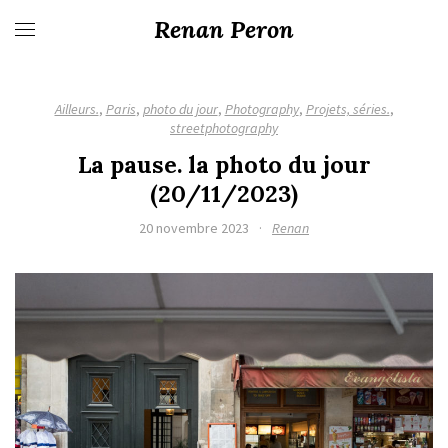
Renan Peron
Ailleurs.
,
Paris
,
photo du jour
,
Photography
,
Projets, séries.
,
streetphotography
La pause. la photo du jour
(20/11/2023)
20 novembre 2023
·
Renan