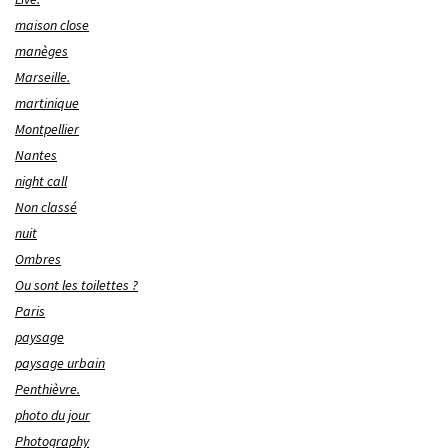
maison close
manèges
Marseille.
martinique
Montpellier
Nantes
night call
Non classé
nuit
Ombres
Ou sont les toilettes ?
Paris
paysage
paysage urbain
Penthièvre.
photo du jour
Photography