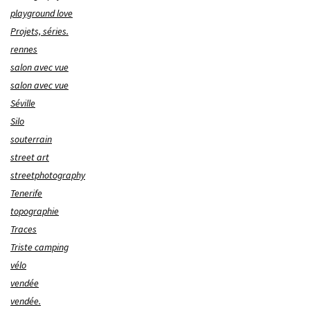
playground love
Projets, séries.
rennes
salon avec vue
salon avec vue
Séville
Silo
souterrain
street art
streetphotography
Tenerife
topographie
Traces
Triste camping
vélo
vendée
vendée.