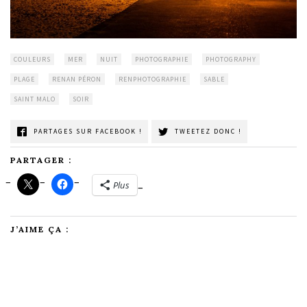
COULEURS
MER
NUIT
PHOTOGRAPHIE
PHOTOGRAPHY
PLAGE
RENAN PÉRON
RENPHOTOGRAPHIE
SABLE
SAINT MALO
SOIR
PARTAGES SUR FACEBOOK !
TWEETEZ DONC !
PARTAGER :
Plus
J’AIME ÇA :