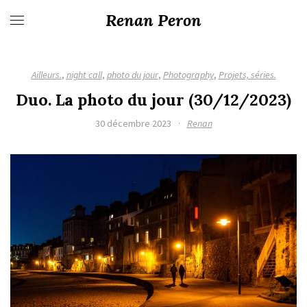
Renan Peron
Ailleurs.
,
night call
,
photo du jour
,
Photography
,
Projets, séries.
Duo. La photo du jour (30/12/2023)
30 décembre 2023
·
Renan