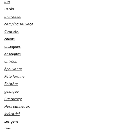
bar
Berlin
bienvenue
camping sauvage
Cancale.
chiens
enseignes
enseignes
entrées
épouvante
Fête foraine
finistère
gelbique
Guernesey
Hors panneaux.
industriel
Les gens
Live.