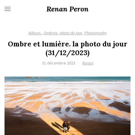
Renan Peron
Ailleurs.
,
Ombres
,
photo du jour
,
Photography
Ombre et lumière. la photo du jour
(31/12/2023)
31 décembre 2023
·
Renan