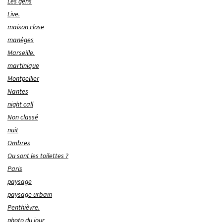
Les gens
Live.
maison close
manèges
Marseille.
martinique
Montpellier
Nantes
night call
Non classé
nuit
Ombres
Ou sont les toilettes ?
Paris
paysage
paysage urbain
Penthièvre.
photo du jour