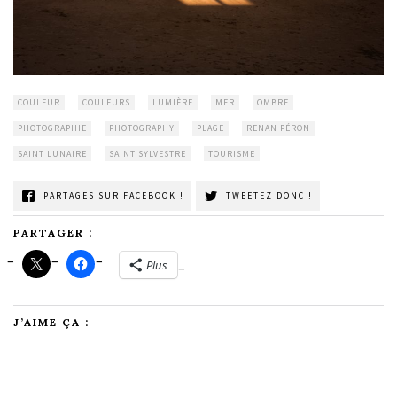
COULEUR
COULEURS
LUMIÈRE
MER
OMBRE
PHOTOGRAPHIE
PHOTOGRAPHY
PLAGE
RENAN PÉRON
SAINT LUNAIRE
SAINT SYLVESTRE
TOURISME
PARTAGES SUR FACEBOOK !
TWEETEZ DONC !
PARTAGER :
Plus
J’AIME ÇA :