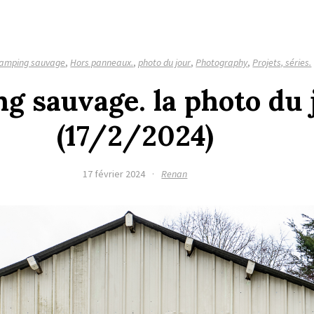
amping sauvage
,
Hors panneaux.
,
photo du jour
,
Photography
,
Projets, séries.
g sauvage. la photo du 
(17/2/2024)
17 février 2024
·
Renan