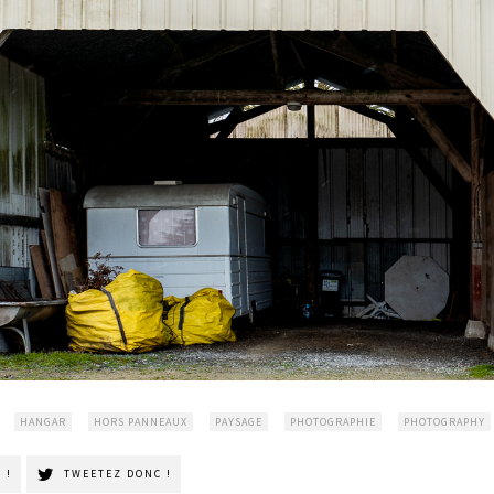
HANGAR
HORS PANNEAUX
PAYSAGE
PHOTOGRAPHIE
PHOTOGRAPHY
 !
TWEETEZ DONC !