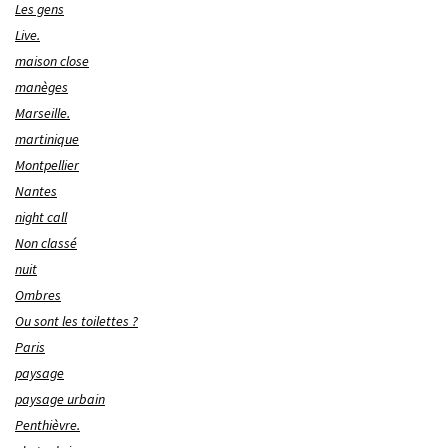
Les gens
Live.
maison close
manèges
Marseille.
martinique
Montpellier
Nantes
night call
Non classé
nuit
Ombres
Ou sont les toilettes ?
Paris
paysage
paysage urbain
Penthièvre.