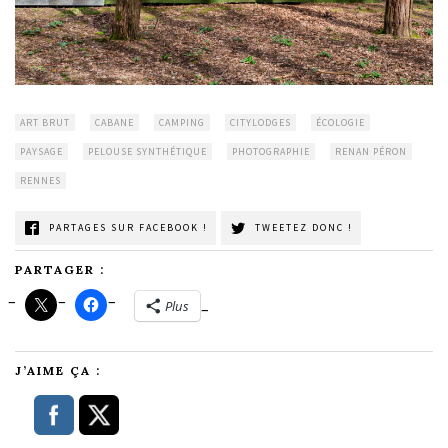
ART BRUT
CABANE
CAMPING
CITYLODGES
ÉCOLOGIE
PAYSAGE
PELOUSE SYNTHÉTIQUE
PHOTOGRAPHIE
RENAN PÉRON
RENNES
PARTAGES SUR FACEBOOK !
TWEETEZ DONC !
PARTAGER :
Plus
J’AIME ÇA :