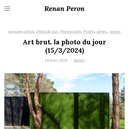
Renan Peron
paysage urbain
,
photo du jour
,
Photography
,
Projets, séries.
,
rennes
Art brut. la photo du jour
(15/3/2024)
14 mars 2024
·
Renan