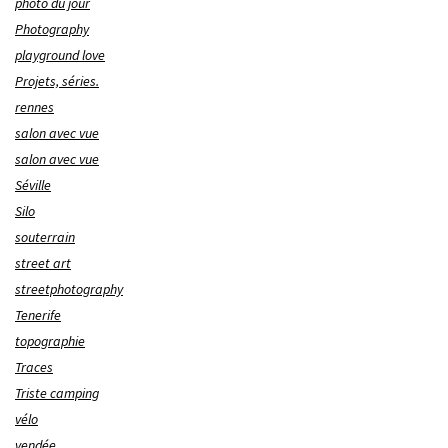
photo du jour
Photography
playground love
Projets, séries.
rennes
salon avec vue
salon avec vue
Séville
Silo
souterrain
street art
streetphotography
Tenerife
topographie
Traces
Triste camping
vélo
vendée