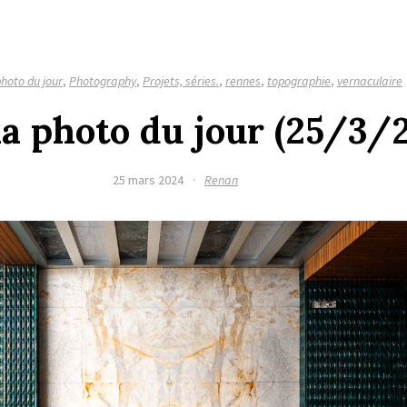
hoto du jour
,
Photography
,
Projets, séries.
,
rennes
,
topographie
,
vernaculaire
 la photo du jour (25/3/
25 mars 2024
·
Renan