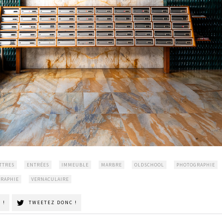
TTRES
ENTRÉES
IMMEUBLE
MARBRE
OLDSCHOOL
PHOTOGRAPHIE
RAPHIE
VERNACULAIRE
 !
TWEETEZ DONC !