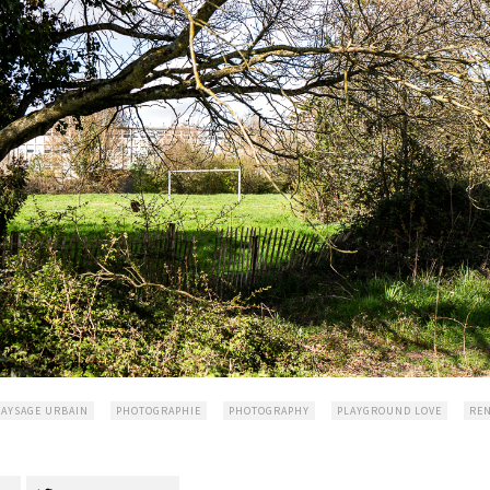
PAYSAGE URBAIN
PHOTOGRAPHIE
PHOTOGRAPHY
PLAYGROUND LOVE
RE