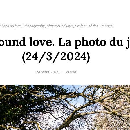
photo du jour
,
Photography
,
playground love
,
Projets, séries.
,
rennes
ound love. La photo du 
(24/3/2024)
24 mars 2024
·
Renan