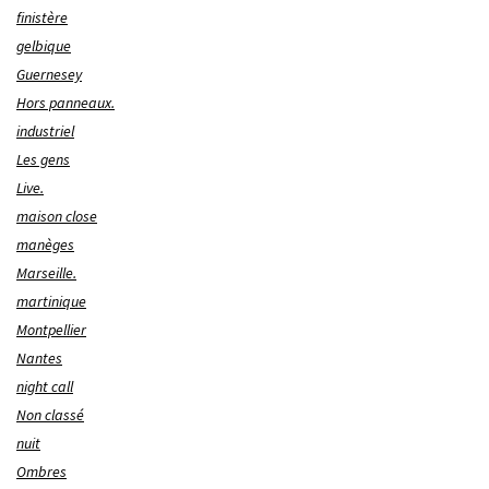
finistère
gelbique
Guernesey
Hors panneaux.
industriel
Les gens
Live.
maison close
manèges
Marseille.
martinique
Montpellier
Nantes
night call
Non classé
nuit
Ombres