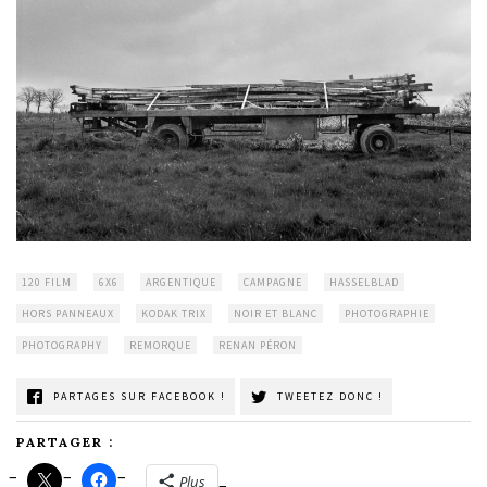
120 FILM
6X6
ARGENTIQUE
CAMPAGNE
HASSELBLAD
HORS PANNEAUX
KODAK TRIX
NOIR ET BLANC
PHOTOGRAPHIE
PHOTOGRAPHY
REMORQUE
RENAN PÉRON
PARTAGES SUR FACEBOOK !
TWEETEZ DONC !
PARTAGER :
Plus