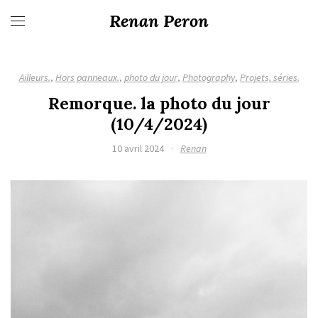
Renan Peron
Ailleurs.
,
Hors panneaux.
,
photo du jour
,
Photography
,
Projets, séries.
Remorque. la photo du jour
(10/4/2024)
10 avril 2024
·
Renan