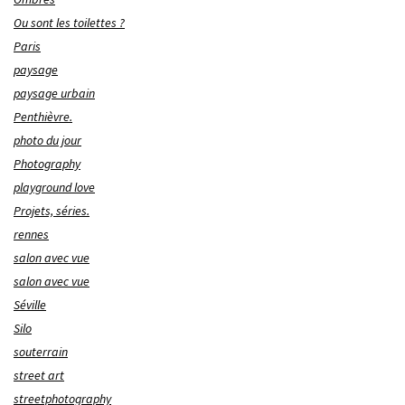
Ou sont les toilettes ?
Paris
paysage
paysage urbain
Penthièvre.
photo du jour
Photography
playground love
Projets, séries.
rennes
salon avec vue
salon avec vue
Séville
Silo
souterrain
street art
streetphotography