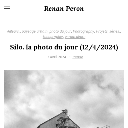
Renan Peron
Ailleurs.
,
paysage urbain
,
photo du jour
,
Photography
,
Projets, séries.
,
topographie
,
vernaculaire
Silo. la photo du jour (12/4/2024)
12 avril 2024
·
Renan