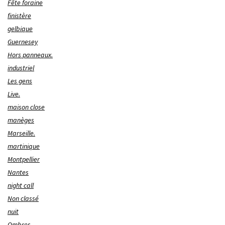
Fête foraine
finistère
gelbique
Guernesey
Hors panneaux.
industriel
Les gens
Live.
maison close
manèges
Marseille.
martinique
Montpellier
Nantes
night call
Non classé
nuit
Ombres