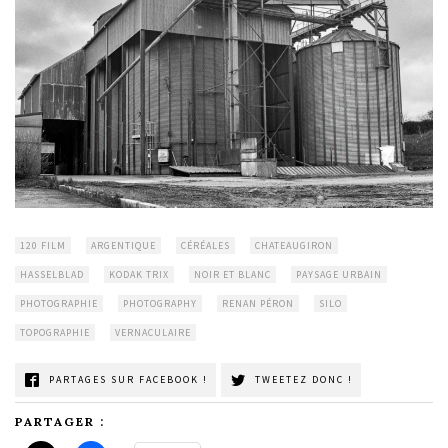
120 FILM
ARGENTIQUE
CÉRÉALES
CHATEAUGIRON
HASSELBLAD
KODAK TRIX
NOIR ET BLANC
PAYSAGE URBAIN
PHOTOGRAPHIE
PHOTOGRAPHY
RENAN PÉRON
SILO
TOPOGRAPHIE
VERNACULAIRE
PARTAGES SUR FACEBOOK !
TWEETEZ DONC !
PARTAGER :