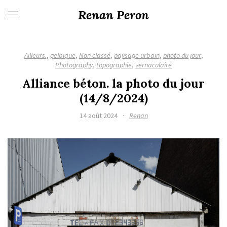
Renan Peron
Ailleurs.
,
gelbique
,
Non classé
,
paysage urbain
,
photo du jour
,
Photography
,
topographie
,
vernaculaire
Alliance béton. la photo du jour
(14/8/2024)
14 août 2024
·
Renan