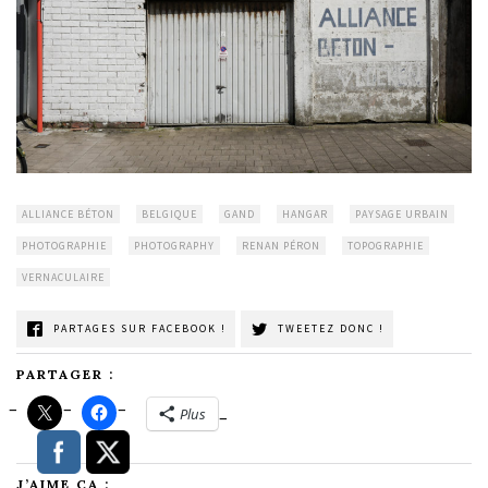
ALLIANCE BÉTON
BELGIQUE
GAND
HANGAR
PAYSAGE URBAIN
PHOTOGRAPHIE
PHOTOGRAPHY
RENAN PÉRON
TOPOGRAPHIE
VERNACULAIRE
PARTAGES SUR FACEBOOK !
TWEETEZ DONC !
PARTAGER :
Plus
J’AIME ÇA :