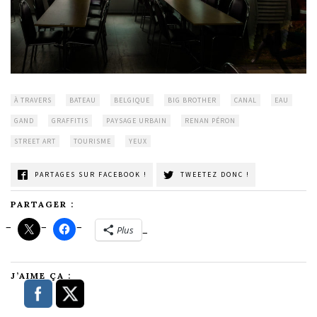
À TRAVERS
BATEAU
BELGIQUE
BIG BROTHER
CANAL
EAU
GAND
GRAFFITIS
PAYSAGE URBAIN
RENAN PÉRON
STREET ART
TOURISME
YEUX
PARTAGES SUR FACEBOOK !
TWEETEZ DONC !
PARTAGER :
Plus
J’AIME ÇA :