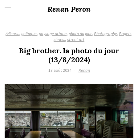
Renan Peron
Ailleurs.
,
gelbique
,
paysage urbain
,
photo du jour
,
Photography
,
Projets,
séries.
,
street art
Big brother. la photo du jour
(13/8/2024)
13 août 2024
·
Renan