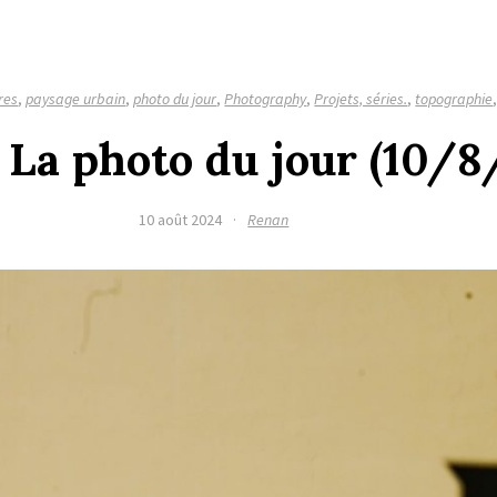
res
,
paysage urbain
,
photo du jour
,
Photography
,
Projets, séries.
,
topographie
 La photo du jour (10/8
10 août 2024
·
Renan