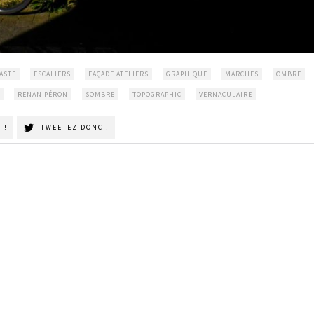
ASTE
ESCALIERS
FAÇADE ATELIERS
GRAPHIQUE
MARCHES
OMBRE
RENAN PÉRON
SOMBRE
TOPOGRAPHIC
VERNACULAIRE
 !
TWEETEZ DONC !