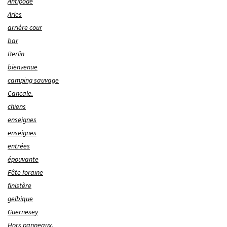
Antipode
Arles
arrière cour
bar
Berlin
bienvenue
camping sauvage
Cancale.
chiens
enseignes
enseignes
entrées
épouvante
Fête foraine
finistère
gelbique
Guernesey
Hors panneaux.