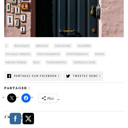
1
BELGIQUE
BRUGES
COULEURS
NUMÉRO
PAYSAGE URBAIN
PHOTOGRAPHIE
PHOTOGRAPHY
PORTE
RENAN PÉRON
RUE
TOPOGRAPHIC
VERNACULAIRE
PARTAGES SUR FACEBOOK !
TWEETEZ DONC !
PARTAGER :
Plus
J’AIME ÇA :