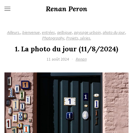
Renan Peron
Ailleurs.
,
bienvenue
,
entrées
,
gelbique
,
paysage urbain
,
photo du jour
,
Photography
,
Projets, séries.
1. La photo du jour (11/8/2024)
11 août 2024
·
Renan