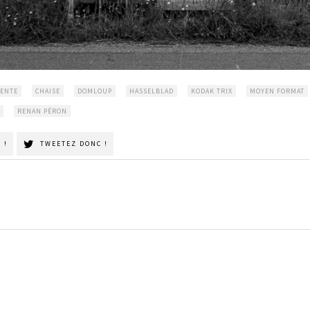
TENTE
CHAISE
DOMLOUP
HASSELBLAD
KODAK TRIX
MOYEN FORMAT
RENAN PÉRON
 !
TWEETEZ DONC !