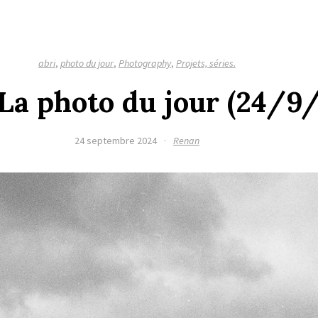
abri
,
photo du jour
,
Photography
,
Projets, séries.
 La photo du jour (24/9
24 septembre 2024
·
Renan