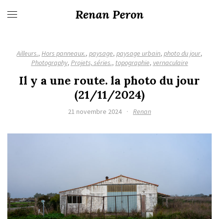
Renan Peron
Ailleurs.
,
Hors panneaux.
,
paysage
,
paysage urbain
,
photo du jour
,
Photography
,
Projets, séries.
,
topographie
,
vernaculaire
Il y a une route. la photo du jour
(21/11/2024)
21 novembre 2024
·
Renan