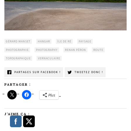
GÉRARD MANSET
HANGAR
ÎLE DE RÉ
PAYSAGE
PHOTOGRAPHIE
PHOTOGRAPHY
RENAN PÉRON
ROUTE
TOPOGRAPHIQUE
VERNACULAIRE
PARTAGES SUR FACEBOOK !
TWEETEZ DONC !
PARTAGER :
Plus
J’AIME ÇA :