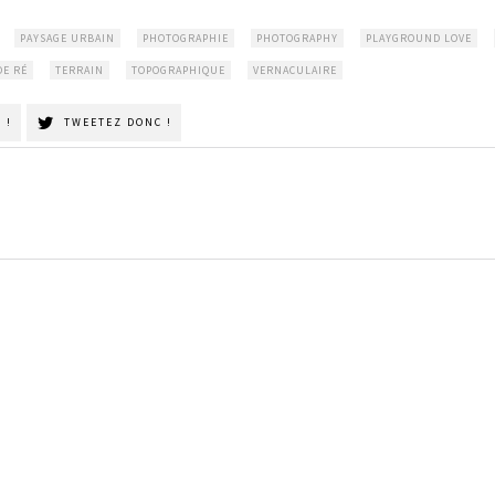
PAYSAGE URBAIN
PHOTOGRAPHIE
PHOTOGRAPHY
PLAYGROUND LOVE
DE RÉ
TERRAIN
TOPOGRAPHIQUE
VERNACULAIRE
 !
TWEETEZ DONC !