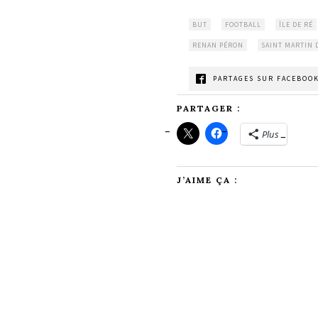
BUT
FOOTBALL
ÎLE DE RÉ
RENAN PÉRON
SAINT MARTIN 
PARTAGES SUR FACEBOOK
PARTAGER :
Plus
J’AIME ÇA :