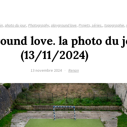
in
,
photo du jour
,
Photography
,
playground love
,
Projets, séries.
,
topographie
,
ound love. la photo du 
(13/11/2024)
13 novembre 2024
·
Renan