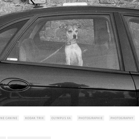
ÈNE CANINE
KODAK TRIX
OLYMPUS XA
PHOTOGRAPHIE
PHOTOGRAPHY