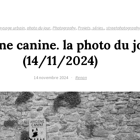
aysage urbain
,
photo du jour
,
Photography
,
Projets, séries.
,
streetphotography
e canine. la photo du j
(14/11/2024)
14 novembre 2024
·
Renan