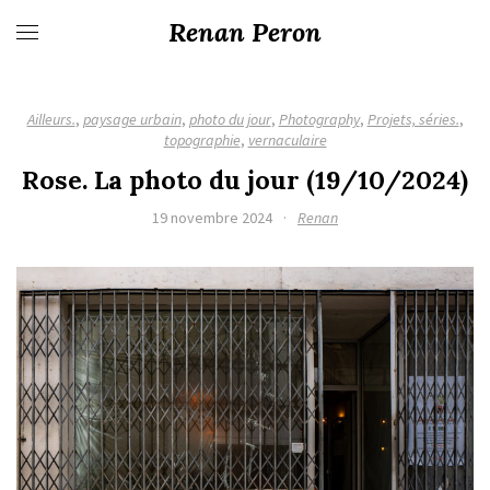
Renan Peron
Ailleurs.
,
paysage urbain
,
photo du jour
,
Photography
,
Projets, séries.
,
topographie
,
vernaculaire
Rose. La photo du jour (19/10/2024)
19 novembre 2024
·
Renan