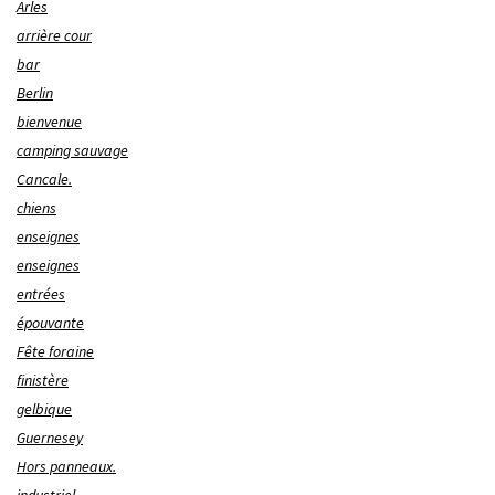
Arles
arrière cour
bar
Berlin
bienvenue
camping sauvage
Cancale.
chiens
enseignes
enseignes
entrées
épouvante
Fête foraine
finistère
gelbique
Guernesey
Hors panneaux.
industriel