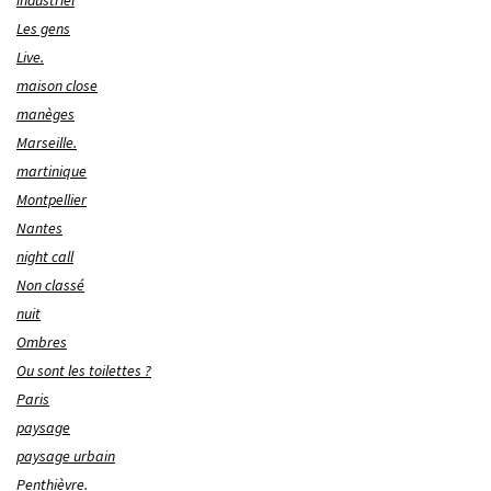
Les gens
Live.
maison close
manèges
Marseille.
martinique
Montpellier
Nantes
night call
Non classé
nuit
Ombres
Ou sont les toilettes ?
Paris
paysage
paysage urbain
Penthièvre.