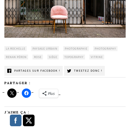
LA ROCHELLE
PAYSAGE URBAIN
PHOTOGRAPHIE
PHOTOGRAPHY
RENAN PÉRON
ROSE
SIÈGE
TOPOGRAPHY
VITRINE
PARTAGES SUR FACEBOOK !
TWEETEZ DONC !
PARTAGER :
Plus
J’AIME ÇA :